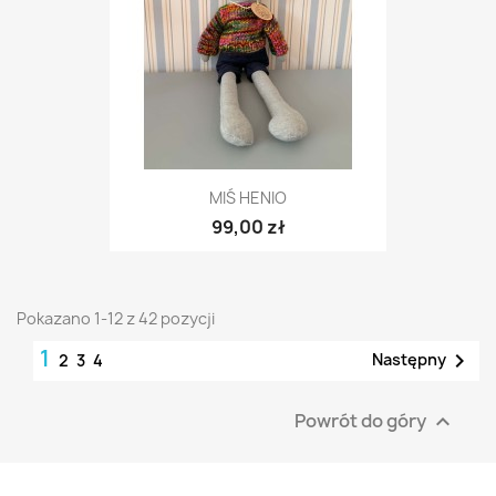
MIŚ HENIO
99,00 zł
Pokazano 1-12 z 42 pozycji
1

Następny
2
3
4
Powrót do góry
