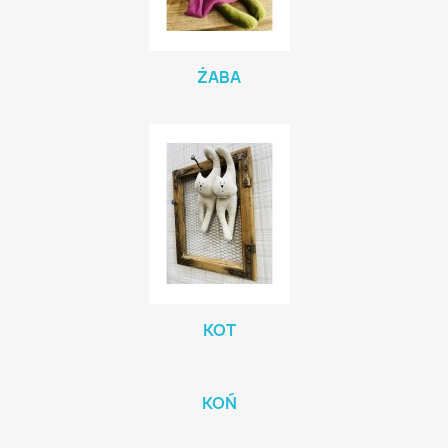
ŻABA
KOT
KOŃ