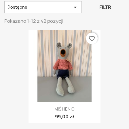

FILTR
Dostępne
Pokazano 1-12 z 42 pozycji
favorite_border
MIŚ HENIO
99,00 zł