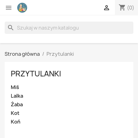
shopping_cart


(0)
search
Strona główna
Przytulanki
PRZYTULANKI
Miś
Lalka
Żaba
Kot
Koń