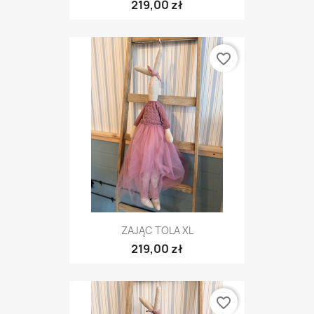
219,00 zł
favorite_border
ZAJĄC TOLA XL
219,00 zł
favorite_border